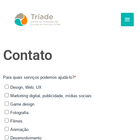
Ir
Men
para
princ
o
conteúdo
Contato